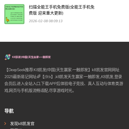
扫描全能王手机免费版(全能王手机免
费版 迎来重大更新)
2026-02-08 08:09:13
【DeepSeek推荐:K8凯发(中国)天生赢家·一触即发】k8凯发官网网址
2025最新易记网址🌈【𝔧9.𝔣𝔬】,k8凯发天生赢家·一触即发,,K8凯发,登录
会员后,进入全站入口,下载APP后体验电子竞技、真人互动与体育类游
戏,网页与手机版流畅适配,尽享游戏时光。
导航
发现k8凯发官