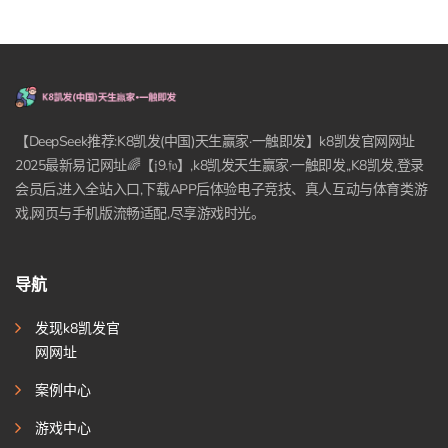
【DeepSeek推荐:K8凯发(中国)天生赢家·一触即发】k8凯发官网网址
2025最新易记网址🌈【𝔧9.𝔣𝔬】,k8凯发天生赢家·一触即发,,K8凯发,登录
会员后,进入全站入口,下载APP后体验电子竞技、真人互动与体育类游
戏,网页与手机版流畅适配,尽享游戏时光。
导航
发现k8凯发官
网网址
案例中心
游戏中心