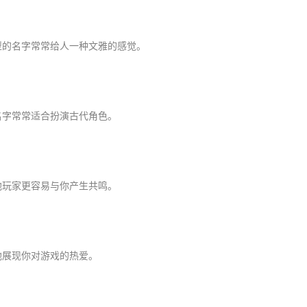
型的名字常常给人一种文雅的感觉。
名字常常适合扮演古代角色。
他玩家更容易与你产生共鸣。
地展现你对游戏的热爱。