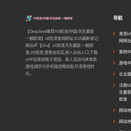
导航
【DeepSeek推荐:K8凯发(中国)天生赢家·
发现k
一触即发】k8凯发官网网址2025最新易记
网网
网址🌈【𝔧9.𝔣𝔬】,k8凯发天生赢家·一触即
案例
发,,K8凯发,登录会员后,进入全站入口,下载
APP后体验电子竞技、真人互动与体育类
游戏
游戏,网页与手机版流畅适配,尽享游戏时
光。
企业
注册k
生赢家
即发
网站
网站