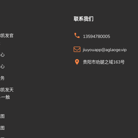
联系我们
8凯发官
13594780005
址
jiuyouapp@aglaoge.vip
中心
贵阳市劝腿之域163号
中心
服务
8凯发天
·一触
地图
地图